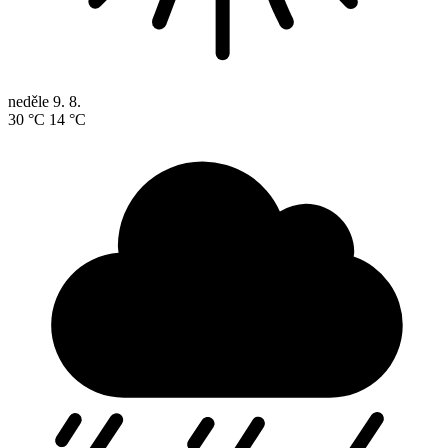
neděle
9. 8.
30 °C
14 °C