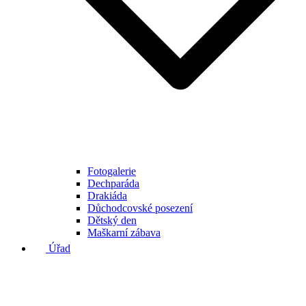
Fotogalerie
Dechparáda
Drakiáda
Důchodcovské posezení
Dětský den
Maškarní zábava
Úřad