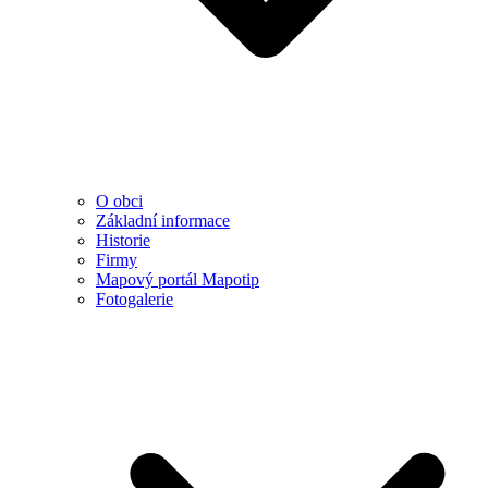
O obci
Základní informace
Historie
Firmy
Mapový portál Mapotip
Fotogalerie