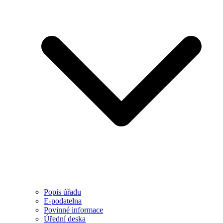
Popis úřadu
E-podatelna
Povinné informace
Úřední deska