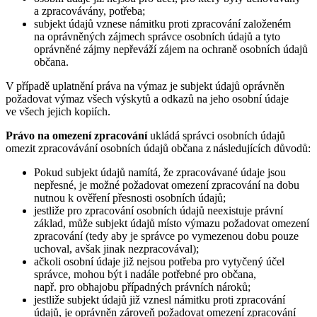
a zpracovávány, potřeba;
subjekt údajů vznese námitku proti zpracování založeném
na oprávněných zájmech správce osobních údajů a tyto
oprávněné zájmy nepřeváží zájem na ochraně osobních údajů
občana.
V případě uplatnění práva na výmaz je subjekt údajů oprávněn
požadovat výmaz všech výskytů a odkazů na jeho osobní údaje
ve všech jejich kopiích.
Právo na omezení zpracování
ukládá správci osobních údajů
omezit zpracovávání osobních údajů občana z následujících důvodů:
Pokud subjekt údajů namítá, že zpracovávané údaje jsou
nepřesné, je možné požadovat omezení zpracování na dobu
nutnou k ověření přesnosti osobních údajů;
jestliže pro zpracování osobních údajů neexistuje právní
základ, může subjekt údajů místo výmazu požadovat omezení
zpracování (tedy aby je správce po vymezenou dobu pouze
uchoval, avšak jinak nezpracovával);
ačkoli osobní údaje již nejsou potřeba pro vytyčený účel
správce, mohou být i nadále potřebné pro občana,
např. pro obhajobu případných právních nároků;
jestliže subjekt údajů již vznesl námitku proti zpracování
údajů, je oprávněn zároveň požadovat omezení zpracování