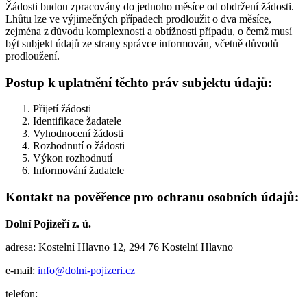
Žádosti budou zpracovány do jednoho měsíce od obdržení žádosti.
Lhůtu lze ve výjimečných případech prodloužit o dva měsíce,
zejména z důvodu komplexnosti a obtížnosti případu, o čemž musí
být subjekt údajů ze strany správce informován, včetně důvodů
prodloužení.
Postup k uplatnění těchto práv subjektu údajů:
Přijetí žádosti
Identifikace žadatele
Vyhodnocení žádosti
Rozhodnutí o žádosti
Výkon rozhodnutí
Informování žadatele
Kontakt na pověřence pro ochranu osobních údajů:
Dolní Pojizeří z. ú.
adresa: Kostelní Hlavno 12, 294 76 Kostelní Hlavno
e-mail:
info@dolni-pojizeri.cz
telefon: