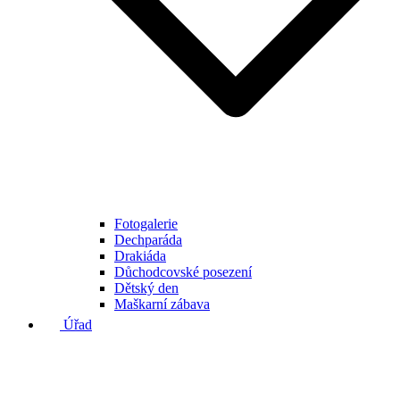
Fotogalerie
Dechparáda
Drakiáda
Důchodcovské posezení
Dětský den
Maškarní zábava
Úřad