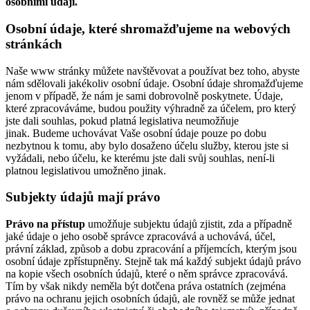
osobními údaji.
Osobní údaje, které shromažďujeme na webových
stránkách
Naše www stránky můžete navštěvovat a používat bez toho, abyste
nám sdělovali jakékoliv osobní údaje. Osobní údaje shromažďujeme
jenom v případě, že nám je sami dobrovolně poskytnete. Údaje,
které zpracováváme, budou použity výhradně za účelem, pro který
jste dali souhlas, pokud platná legislativa neumožňuje
jinak. Budeme uchovávat Vaše osobní údaje pouze po dobu
nezbytnou k tomu, aby bylo dosaženo účelu služby, kterou jste si
vyžádali, nebo účelu, ke kterému jste dali svůj souhlas, není-li
platnou legislativou umožněno jinak.
Subjekty údajů mají právo
Právo na přístup
umožňuje subjektu údajů zjistit, zda a případně
jaké údaje o jeho osobě správce zpracovává a uchovává, účel,
právní základ, způsob a dobu zpracování a příjemcích, kterým jsou
osobní údaje zpřístupněny. Stejně tak má každý subjekt údajů právo
na kopie všech osobních údajů, které o něm správce zpracovává.
Tím by však nikdy neměla být dotčena práva ostatních (zejména
právo na ochranu jejich osobních údajů, ale rovněž se může jednat