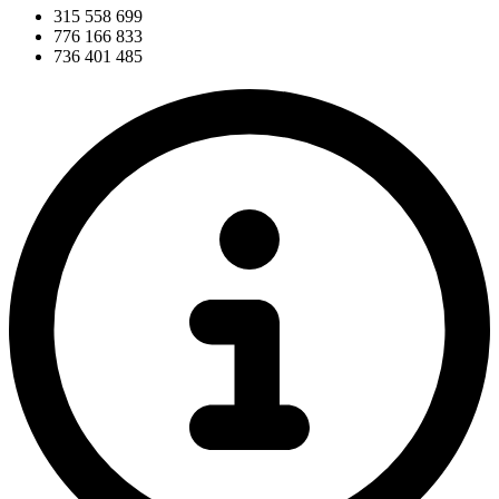
315 558 699
776 166 833
736 401 485