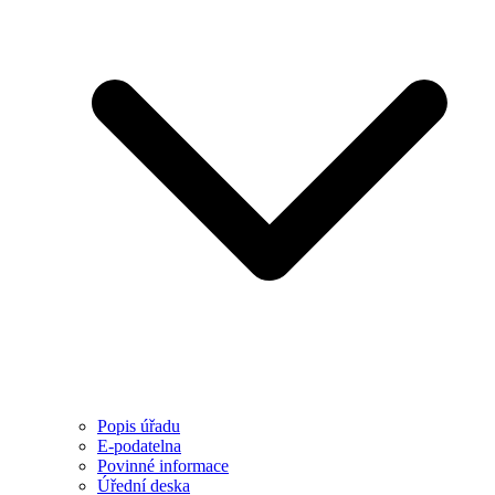
Popis úřadu
E-podatelna
Povinné informace
Úřední deska