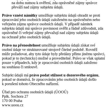
na dobu nutnou k ověření, zda oprávněné zájmy správce
převáží nad zájmy subjektu údajů.
Právo vznést námitky
umožňuje subjektu údajů ohradit se proti
zpracování jeho osobních údajů založeném na oprávněném nebo
veřejném zájmu správce osobních údajů. V případě námitek
subjektu údajů má správce povinnost ověřit a řádně zdůvodnit, zda
oprávněné či veřejné zájmy převažují nad zájmy subjektu údajů
na ochraně jeho osobních údajů.
Právo na přenositelnost
umožňuje subjektu údajů získat své
osobní údaje ve strukturované strojově čitelné podobě. Rovněž
může požadovat, aby tyto údaje byly předány přímo jinému správci,
pokud je to (technicky) možné a proveditelné. Právo se však uplatní
pouze v případech, kdy je zpracování osobních údajů založeno
na souhlasu či smlouvě.
Subjekt údajů má
právo podat stížnost u dozorového orgánu
,
pokud se domnívá, že zpracováním jeho osobních údajů došlo
k porušení tohoto Obecného nařízení.
Úřad pro ochranu osobních údajů (ÚOOÚ)
Pplk. Sochora 27
170 00 Praha
www.uoou.cz