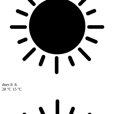
dnes
8. 8.
28 °C
15 °C