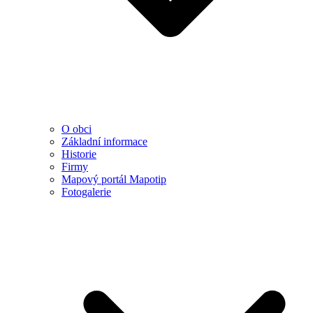
O obci
Základní informace
Historie
Firmy
Mapový portál Mapotip
Fotogalerie