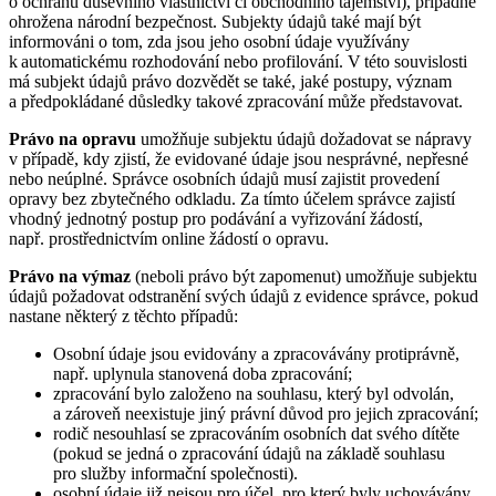
o ochranu duševního vlastnictví či obchodního tajemství), případně
ohrožena národní bezpečnost. Subjekty údajů také mají být
informováni o tom, zda jsou jeho osobní údaje využívány
k automatickému rozhodování nebo profilování. V této souvislosti
má subjekt údajů právo dozvědět se také, jaké postupy, význam
a předpokládané důsledky takové zpracování může představovat.
Právo na opravu
umožňuje subjektu údajů dožadovat se nápravy
v případě, kdy zjistí, že evidované údaje jsou nesprávné, nepřesné
nebo neúplné. Správce osobních údajů musí zajistit provedení
opravy bez zbytečného odkladu. Za tímto účelem správce zajistí
vhodný jednotný postup pro podávání a vyřizování žádostí,
např. prostřednictvím online žádostí o opravu.
Právo na výmaz
(neboli právo být zapomenut) umožňuje subjektu
údajů požadovat odstranění svých údajů z evidence správce, pokud
nastane některý z těchto případů:
Osobní údaje jsou evidovány a zpracovávány protiprávně,
např. uplynula stanovená doba zpracování;
zpracování bylo založeno na souhlasu, který byl odvolán,
a zároveň neexistuje jiný právní důvod pro jejich zpracování;
rodič nesouhlasí se zpracováním osobních dat svého dítěte
(pokud se jedná o zpracování údajů na základě souhlasu
pro služby informační společnosti).
osobní údaje již nejsou pro účel, pro který byly uchovávány