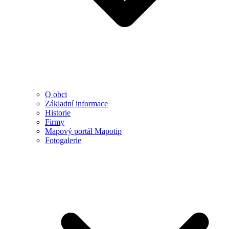
O obci
Základní informace
Historie
Firmy
Mapový portál Mapotip
Fotogalerie