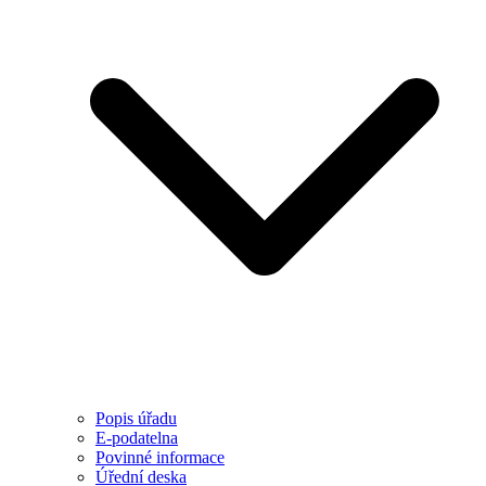
Popis úřadu
E-podatelna
Povinné informace
Úřední deska